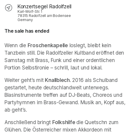
Konzertsegel Radolfzell
Karl-Wolf-Str. 1
78315 Radolfzell am Bodensee
Germany
The sale has ended
Wenn die 
Froschenkapelle
 loslegt, bleibt kein 
Tanzbein still. Die Radolfzeller Kultband eröffnet den 
Samstag mit Brass, Funk und einer ordentlichen 
Portion Selbstironie – schrill, laut und lokal.
Weiter geht’s mit 
Knallblech
. 2016 als Schulband 
gestartet, heute deutschlandweit unterwegs. 
Blasinstrumente treffen auf DJ-Beats, Choreos und 
Partyhymnen im Brass-Gewand. Musik an, Kopf aus, 
ab geht’s.
Anschließend bringt 
Folkshilfe 
die Quetschn zum 
Glühen. Die Österreicher mixen Akkordeon mit 