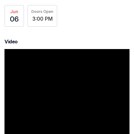
Jun
Doors Open
06
3:00 PM
Video