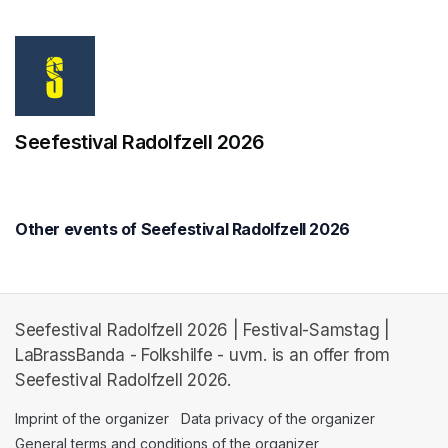
Seefestival Radolfzell 2026
Other events of Seefestival Radolfzell 2026
Seefestival Radolfzell 2026 | Festival-Samstag |
LaBrassBanda - Folkshilfe - uvm. is an offer from
Seefestival Radolfzell 2026.
Imprint of the organizer
(opens in a new tab)
Data privacy of the organizer
(opens in 
General terms and conditions of the organizer
(opens in a new ta